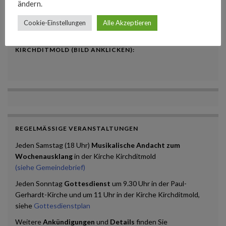
ändern.
Cookie-Einstellungen
Alle Akzeptieren
INFOS ZU DEN KONZERTEN DER KANTOREI
KIRCHDITMOLD (BILD ANKLICKEN):
REGELMÄSSIGE VERANSTALTUNGEN
Jeden Samstag (18 Uhr)
Musikalische Andacht zum
Wochenausklang
in der Kirche Kirchditmold
(siehe Gemeindebrief)
Jeden Sonntag
Gottesdienst
um 9.30 Uhr in der Paul-
Gerhardt-Kirche und um 11 Uhr in der Kirche Kirchditmold,
siehe
Gottesdienstplan
Weitere
Ankündigungen
und
Details
finden Sie