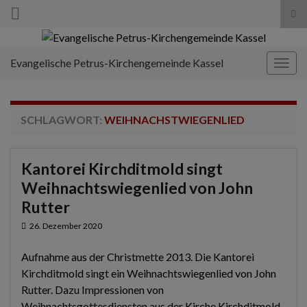
Suc
ums
Search for:
Evangelische Petrus-Kirchengemeinde Kassel
Navi
umsc
SCHLAGWORT:
WEIHNACHSTWIEGENLIED
Kantorei Kirchditmold singt
Weihnachtswiegenlied von John
Rutter
26. Dezember 2020
Aufnahme aus der Christmette 2013. Die Kantorei
Kirchditmold singt ein Weihnachtswiegenlied von John
Rutter. Dazu Impressionen von
Weihnachtsgottesdiensten aus der Kirche Kirchditmold.