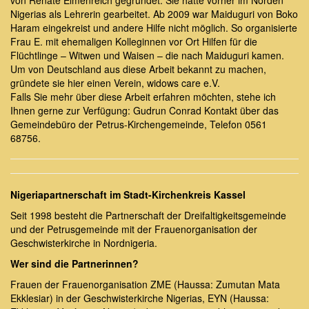
von Renate Elmenreich gegründet. Sie hatte vorher im Norden
Nigerias als Lehrerin gearbeitet. Ab 2009 war Maiduguri von Boko
Haram eingekreist und andere Hilfe nicht möglich. So organisierte
Frau E. mit ehemaligen Kolleginnen vor Ort Hilfen für die
Flüchtlinge – Witwen und Waisen – die nach Maiduguri kamen.
Um von Deutschland aus diese Arbeit bekannt zu machen,
gründete sie hier einen Verein, widows care e.V.
Falls Sie mehr über diese Arbeit erfahren möchten, stehe ich
Ihnen gerne zur Verfügung: Gudrun Conrad Kontakt über das
Gemeindebüro der Petrus-Kirchengemeinde, Telefon 0561
68756.
Nigeriapartnerschaft im Stadt-Kirchenkreis Kassel
Seit 1998 besteht die Partnerschaft der Dreifaltigkeitsgemeinde
und der Petrusgemeinde mit der Frauenorganisation der
Geschwisterkirche in Nordnigeria.
Wer sind die Partnerinnen?
Frauen der Frauenorganisation ZME (Haussa: Zumutan Mata
Ekklesiar) in der Geschwisterkirche Nigerias, EYN (Haussa: