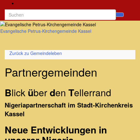
Search
Suchb
for:
umsch
Evangelische Petrus-Kirchengemeinde Kassel
Navig
umsch
Zurück zu
Gemeindeleben
Partnergemeinden
B
lick
ü
ber
d
en
T
ellerrand
Nigeriapartnerschaft im Stadt-Kirchenkreis
Kassel
Neue Entwicklungen in
unserer Nigeria-