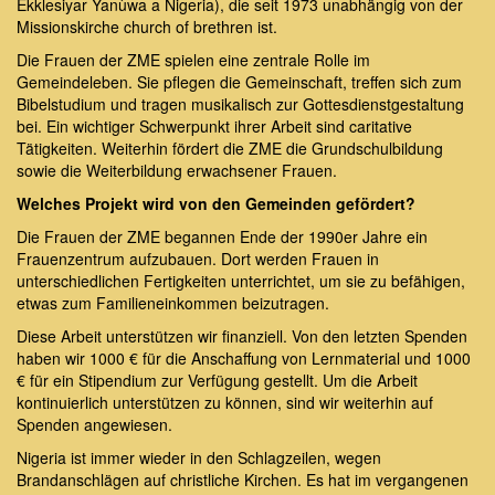
Ekklesiyar Yanùwa a Nigeria), die seit 1973 unabhängig von der
Missionskirche church of brethren ist.
Die Frauen der ZME spielen eine zentrale Rolle im
Gemeindeleben. Sie pflegen die Gemeinschaft, treffen sich zum
Bibelstudium und tragen musikalisch zur Gottesdienstgestaltung
bei. Ein wichtiger Schwerpunkt ihrer Arbeit sind caritative
Tätigkeiten. Weiterhin fördert die ZME die Grundschulbildung
sowie die Weiterbildung erwachsener Frauen.
Welches Projekt wird von den Gemeinden gefördert?
Die Frauen der ZME begannen Ende der 1990er Jahre ein
Frauenzentrum aufzubauen. Dort werden Frauen in
unterschiedlichen Fertigkeiten unterrichtet, um sie zu befähigen,
etwas zum Familieneinkommen beizutragen.
Diese Arbeit unterstützen wir finanziell. Von den letzten Spenden
haben wir 1000 € für die Anschaffung von Lernmaterial und 1000
€ für ein Stipendium zur Verfügung gestellt. Um die Arbeit
kontinuierlich unterstützen zu können, sind wir weiterhin auf
Spenden angewiesen.
Nigeria ist immer wieder in den Schlagzeilen, wegen
Brandanschlägen auf christliche Kirchen. Es hat im vergangenen