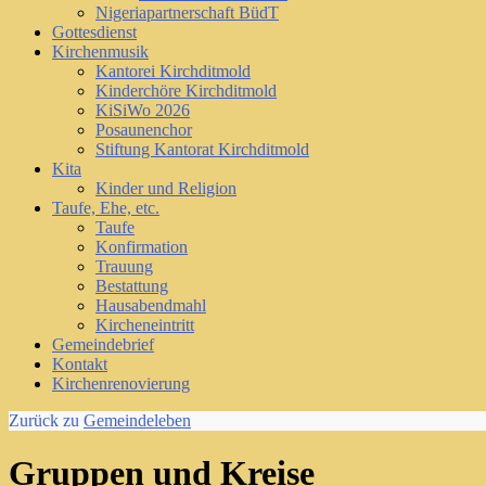
Nigeriapartnerschaft BüdT
Gottesdienst
Kirchenmusik
Kantorei Kirchditmold
Kinderchöre Kirchditmold
KiSiWo 2026
Posaunenchor
Stiftung Kantorat Kirchditmold
Kita
Kinder und Religion
Taufe, Ehe, etc.
Taufe
Konfirmation
Trauung
Bestattung
Hausabendmahl
Kircheneintritt
Gemeindebrief
Kontakt
Kirchenrenovierung
Zurück zu
Gemeindeleben
Gruppen und Kreise