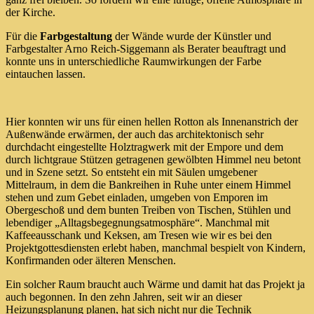
der Kirche.
Für die
Farbgestaltung
der Wände wurde der Künstler und
Farbgestalter Arno Reich-Siggemann als Berater beauftragt und
konnte uns in unterschiedliche Raumwirkungen der Farbe
eintauchen lassen.
Hier konnten wir uns für einen hellen Rotton als Innenanstrich der
Außenwände erwärmen, der auch das architektonisch sehr
durchdacht eingestellte Holztragwerk mit der Empore und dem
durch lichtgraue Stützen getragenen gewölbten Himmel neu betont
und in Szene setzt. So entsteht ein mit Säulen umgebener
Mittelraum, in dem die Bankreihen in Ruhe unter einem Himmel
stehen und zum Gebet einladen, umgeben von Emporen im
Obergeschoß und dem bunten Treiben von Tischen, Stühlen und
lebendiger „Alltagsbegegnungsatmosphäre“. Manchmal mit
Kaffeeausschank und Keksen, am Tresen wie wir es bei den
Projektgottesdiensten erlebt haben, manchmal bespielt von Kindern,
Konfirmanden oder älteren Menschen.
Ein solcher Raum braucht auch Wärme und damit hat das Projekt ja
auch begonnen. In den zehn Jahren, seit wir an dieser
Heizungsplanung planen, hat sich nicht nur die Technik