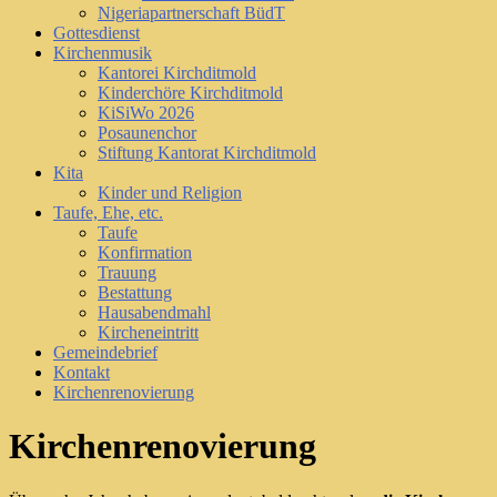
Nigeriapartnerschaft BüdT
Gottesdienst
Kirchenmusik
Kantorei Kirchditmold
Kinderchöre Kirchditmold
KiSiWo 2026
Posaunenchor
Stiftung Kantorat Kirchditmold
Kita
Kinder und Religion
Taufe, Ehe, etc.
Taufe
Konfirmation
Trauung
Bestattung
Hausabendmahl
Kircheneintritt
Gemeindebrief
Kontakt
Kirchenrenovierung
Kirchenrenovierung