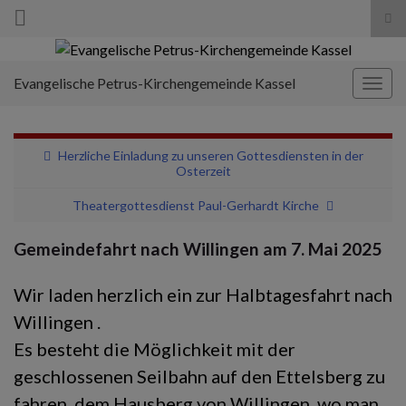
Suc
ums
Search for:
Evangelische Petrus-Kirchengemeinde Kassel
Navi
umsc
Herzliche Einladung zu unseren Gottesdiensten in der
Osterzeit
Theatergottesdienst Paul-Gerhardt Kirche
Gemeindefahrt nach Willingen am 7. Mai 2025
Wir laden herzlich ein zur Halbtagesfahrt nach
Willingen .
Es besteht die Möglichkeit mit der
geschlossenen Seilbahn auf den Ettelsberg zu
fahren, dem Hausberg von Willingen, wo man