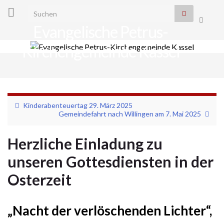
Search for:
Suchbo
Evangelische Petrus-
umscha
Kirchengemeinde Kassel
Navi
umsc
Kinderabenteuertag 29. März 2025
Gemeindefahrt nach Willingen am 7. Mai 2025
Herzliche Einladung zu
unseren Gottesdiensten in der
Osterzeit
„Nacht der verlöschenden Lichter“,