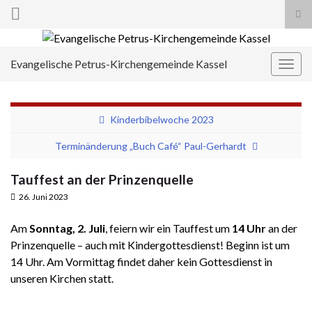
Suc
ums
Search for:
Evangelische Petrus-Kirchengemeinde Kassel
Navi
umsc
Kinderbibelwoche 2023
Terminänderung „Buch Café“ Paul-Gerhardt
Tauffest an der Prinzenquelle
26. Juni 2023
Am
Sonntag, 2. Juli
, feiern wir ein Tauffest um
14 Uhr
an der
Prinzenquelle – auch mit Kindergottesdienst! Beginn ist um
14 Uhr. Am Vormittag findet daher kein Gottesdienst in
unseren Kirchen statt.