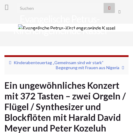
Search for:
Suchbo
Evangelische Petrus-
umscha
Kirchengemeinde Kassel
Navi
umsc
Kinderabenteuertag „Gemeinsam sind wir stark“
Begegnung mit Frauen aus Nigeria
Ein ungewöhnliches Konzert
mit 372 Tasten – zwei Orgeln /
Flügel / Synthesizer und
Blockflöten mit Harald David
Meyer und Peter Kozeluh