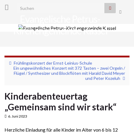
Search for:
Suchbo
Evangelische Petrus-
umscha
Kirchengemeinde Kassel
Navi
umsc
Frühlingskonzert der Ernst-Leinius-Schule
Ein ungewöhnliches Konzert mit 372 Tasten – zwei Orgeln /
Flügel / Synthesizer und Blockflöten mit Harald David Meyer
und Peter Kozeluh
Kinderabenteuertag
„Gemeinsam sind wir stark“
6. Juni 2023
Herzliche Einladung für alle Kinder im Alter von 6 bis 12