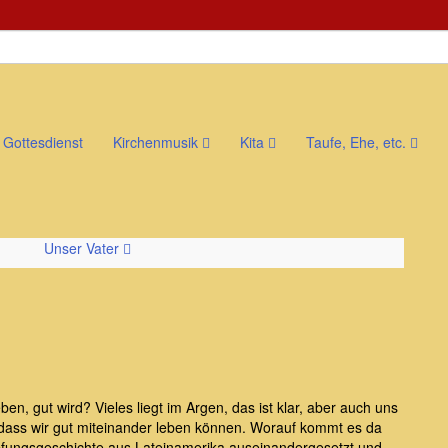
Gottesdienst
Kirchenmusik
Kita
Taufe, Ehe, etc.
Unser Vater
en, gut wird? Vieles liegt im Argen, das ist klar, aber auch uns
, dass wir gut miteinander leben können. Worauf kommt es da
pfungsgeschichte aus Lateinamerika auseinandergesetzt und