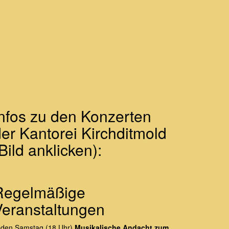
Infos zu den Konzerten
er Kantorei Kirchditmold
Bild anklicken):
Regelmäßige
Veranstaltungen
eden Samstag (18 Uhr)
Musikalische Andacht zum