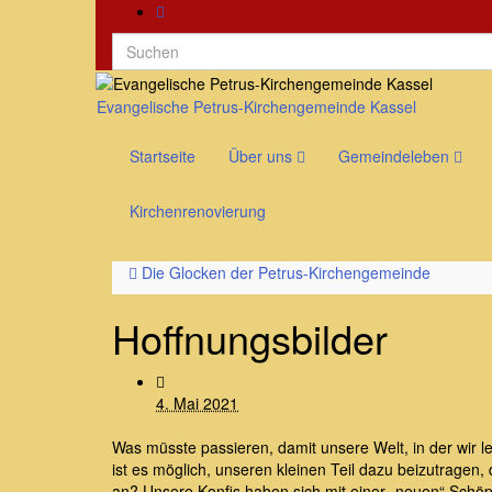
Search
for:
Evangelische Petrus-Kirchengemeinde Kassel
Startseite
Über uns
Gemeindeleben
Kirchenrenovierung
Die Glocken der Petrus-Kirchengemeinde
Hoffnungsbilder
4. Mai 2021
Was müsste passieren, damit unsere Welt, in der wir leb
ist es möglich, unseren kleinen Teil dazu beizutragen
an? Unsere Konfis haben sich mit einer „neuen“ Schö