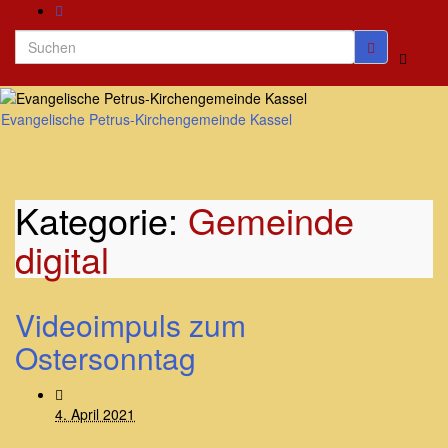
Search
Suchbo
for:
umscha
Evangelische Petrus-Kirchengemeinde Kassel
Navig
umsch
Kategorie:
Gemeinde
digital
Videoimpuls zum
Ostersonntag
4. April 2021