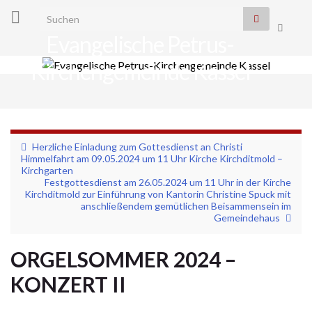
Search for:
Suchbo
Evangelische Petrus-
umscha
Kirchengemeinde Kassel
Navi
umsc
Herzliche Einladung zum Gottesdienst an Christi
Himmelfahrt am 09.05.2024 um 11 Uhr Kirche Kirchditmold –
Kirchgarten
Festgottesdienst am 26.05.2024 um 11 Uhr in der Kirche
Kirchditmold zur Einführung von Kantorin Christine Spuck mit
anschließendem gemütlichen Beisammensein im
Gemeindehaus
ORGELSOMMER 2024 –
KONZERT II