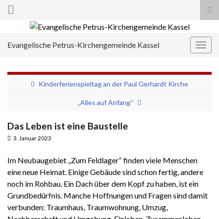
Suc
ums
Search for:
Evangelische Petrus-Kirchengemeinde Kassel
Navi
umsc
Kinderferienspieltag an der Paul Gerhardt Kirche
„Alles auf Anfang“
Das Leben ist eine Baustelle
3. Januar 2023
Im Neubaugebiet „Zum Feldlager“ finden viele Menschen
eine neue Heimat. Einige Gebäude sind schon fertig, andere
noch im Rohbau. Ein Dach über dem Kopf zu haben, ist ein
Grundbedürfnis. Manche Hoffnungen und Fragen sind damit
verbunden: Traumhaus, Traumwohnung, Umzug,
Nachbarschaft und Umgebung, Einleben, Zusammenleben,