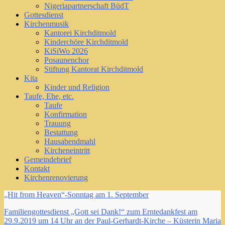
Nigeriapartnerschaft BüdT
Gottesdienst
Kirchenmusik
Kantorei Kirchditmold
Kinderchöre Kirchditmold
KiSiWo 2026
Posaunenchor
Stiftung Kantorat Kirchditmold
Kita
Kinder und Religion
Taufe, Ehe, etc.
Taufe
Konfirmation
Trauung
Bestattung
Hausabendmahl
Kircheneintritt
Gemeindebrief
Kontakt
Kirchenrenovierung
„Hit from Heaven“-Sonntag am 1. September
Familiengottesdienst „Gott sei Dank!“ zum Erntedankfest am
29.9.2019 um 14 Uhr an der Paul-Gerhardt-Kirche – Küsterin Maria