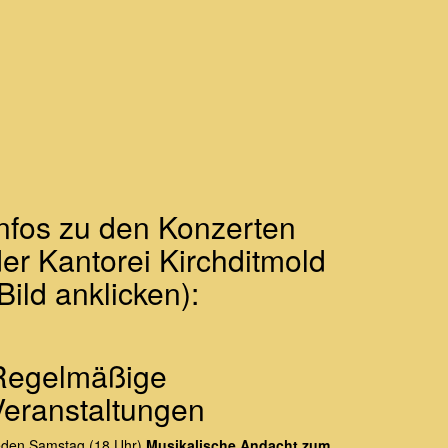
Infos zu den Konzerten
er Kantorei Kirchditmold
Bild anklicken):
Regelmäßige
Veranstaltungen
eden Samstag (18 Uhr)
Musikalische Andacht zum